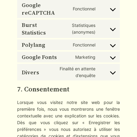
to
Google
Fonctionnel
service
reCAPTCHA
Consent
wordpress
to
Burst
Statistiques
service
Statistics
Consent
(anonymes)
google-
to
recaptcha
Polylang
Fonctionnel
service
Consent
burst-
to
Google Fonts
Marketing
statistics
Consent
service
to
polylang
Finalité en attente
Divers
service
Consent
d’enquête
google-
to
fonts
7. Consentement
service
divers
Lorsque vous visitez notre site web pour la
première fois, nous vous montrerons une fenêtre
contextuelle avec une explication sur les cookies.
Dès que vous cliquez sur « Enregistrer les
préférences » vous nous autorisez à utiliser les
catégories de cookies et d’extensions que vous